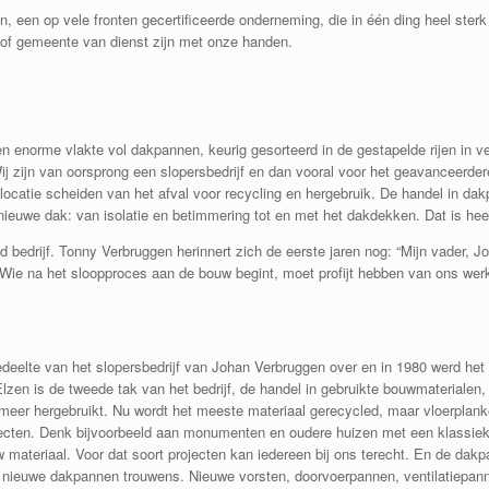
en op vele fronten gecertificeerde onderneming, die in één ding heel sterk is:
 of gemeente van dienst zijn met onze handen.
een enorme vlakte vol dakpannen, keurig gesorteerd in de gestapelde rijen in 
j zijn van oorsprong een slopersbedrijf en dan vooral voor het geavanceerde
 locatie scheiden van het afval voor recycling en hergebruik. De handel in da
ieuwe dak: van isolatie en betimmering tot en met het dakdekken. Dat is heel
d bedrijf. Tonny Verbruggen herinnert zich de eerste jaren nog: “Mijn vader, 
. Wie na het sloopproces aan de bouw begint, moet profijt hebben van ons werk.
eelte van het slopersbedrijf van Johan Verbruggen over en in 1980 werd he
lzen is de tweede tak van het bedrijf, de handel in gebruikte bouwmaterialen,
l meer hergebruikt. Nu wordt het meeste materiaal gerecycled, maar vloerpla
ojecten. Denk bijvoorbeeld aan monumenten en oudere huizen met een klassieke 
w materiaal. Voor dat soort projecten kan iedereen bij ons terecht. En de dakp
ing nieuwe dakpannen trouwens. Nieuwe vorsten, doorvoerpannen, ventilatiep