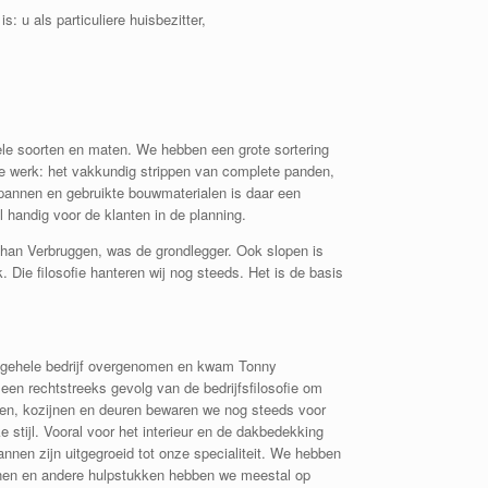
 u als particuliere huisbezitter,
vele soorten en maten. We hebben een grote sortering
re werk: het vakkundig strippen van complete panden,
kpannen en gebruikte bouwmaterialen is daar een
 handig voor de klanten in de planning.
Johan Verbruggen, was de grondlegger. Ook slopen is
 Die filosofie hanteren wij nog steeds. Het is de basis
t gehele bedrijf overgenomen en kwam Tonny
 een rechtstreeks gevolg van de bedrijfsfilosofie om
nken, kozijnen en deuren bewaren we nog steeds voor
stijl. Vooral voor het interieur en de dakbedekking
annen zijn uitgegroeid tot onze specialiteit. We hebben
annen en andere hulpstukken hebben we meestal op