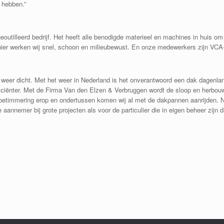
 hebben.”
outilleerd bedrijf. Het heeft alle benodigde materieel en machines in huis om
er werken wij snel, schoon en milieubewust. En onze medewerkers zijn VCA-g
 weer dicht. Met het weer in Nederland is het onverantwoord een dak dagenlang
iciënter. Met de Firma Van den Elzen & Verbruggen wordt de sloop en herbou
betimmering erop en ondertussen komen wij al met de dakpannen aanrijden. Nie
aannemer bij grote projecten als voor de particulier die in eigen beheer zijn 