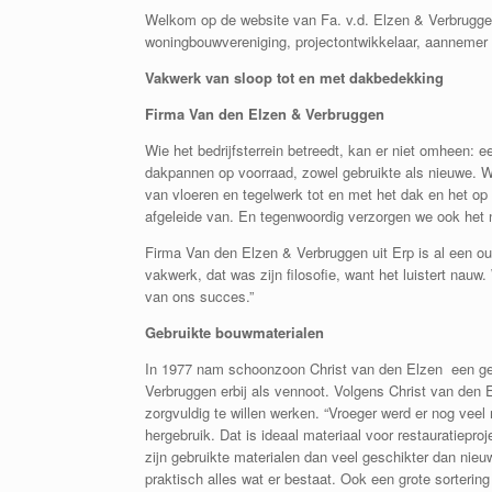
Welkom op de website van Fa. v.d. Elzen & Verbruggen, e
woningbouwvereniging, projectontwikkelaar, aannemer
Vakwerk van sloop tot en met dakbedekking
Firma Van den Elzen & Verbruggen
Wie het bedrijfsterrein betreedt, kan er niet omheen: 
dakpannen op voorraad, zowel gebruikte als nieuwe. Wi
van vloeren en tegelwerk tot en met het dak en het op
afgeleide van. En tegenwoordig verzorgen we ook het n
Firma Van den Elzen & Verbruggen uit Erp is al een ou
vakwerk, dat was zijn filosofie, want het luistert nauw
van ons succes.”
Gebruikte bouwmaterialen
In 1977 nam schoonzoon Christ van den Elzen een ged
Verbruggen erbij als vennoot. Volgens Christ van den E
zorgvuldig te willen werken. “Vroeger werd er nog vee
hergebruik. Dat is ideaal materiaal voor restauratiepr
zijn gebruikte materialen dan veel geschikter dan nieu
praktisch alles wat er bestaat. Ook een grote sorter