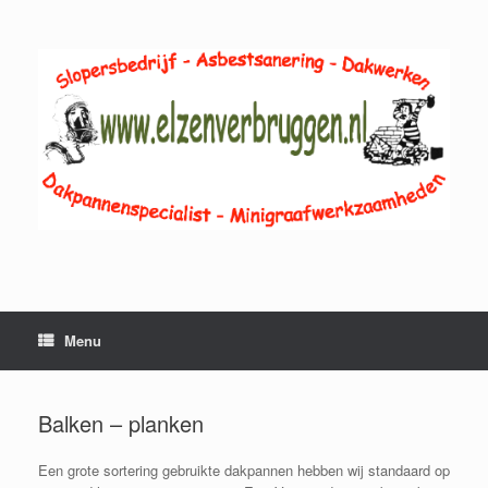
Ga
naar
de
inhoud
Menu
Balken – planken
Een grote sortering gebruikte dakpannen hebben wij standaard op